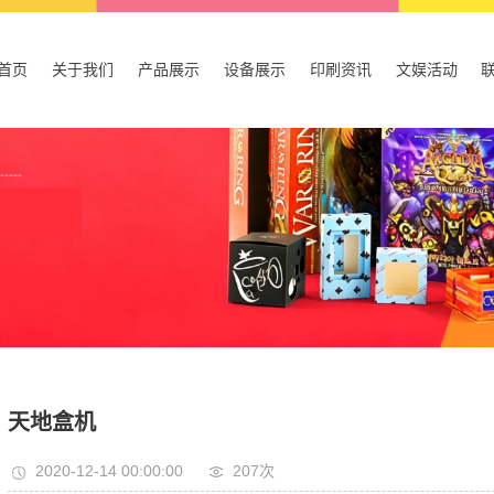
首页
关于我们
产品展示
设备展示
印刷资讯
文娱活动
公司简介
产品包装盒
设备展示
公司新闻
公司理念
广告宣传
行业资讯
出口书刊
技术资讯
桌游套装
其他
天地盒机
2020-12-14 00:00:00
207次