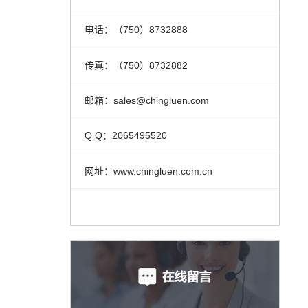
电话：（750）8732888
传真：（750）8732882
邮箱：sales@chingluen.com
Q Q：2065495520
网址：www.chingluen.com.cn