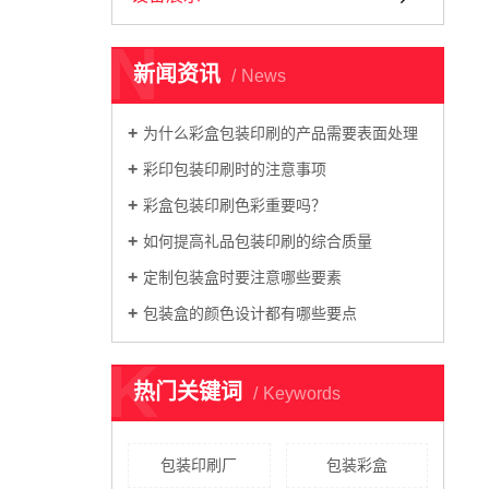
N
新闻资讯
News
为什么彩盒包装印刷的产品需要表面处理
彩印包装印刷时的注意事项
彩盒包装印刷色彩重要吗？
如何提高礼品包装印刷的综合质量
定制包装盒时要注意哪些要素
包装盒的颜色设计都有哪些要点
K
热门关键词
Keywords
包装印刷厂
包装彩盒