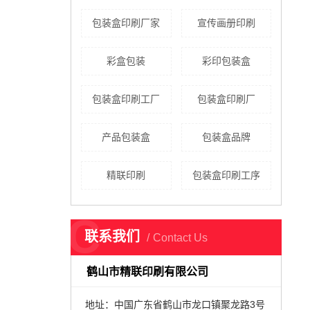
包装盒印刷厂家
宣传画册印刷
彩盒包装
彩印包装盒
包装盒印刷工厂
包装盒印刷厂
产品包装盒
包装盒品牌
精联印刷
包装盒印刷工序
C
联系我们
Contact Us
鹤山市精联印刷有限公司
地址：中国广东省鹤山市龙口镇聚龙路3号