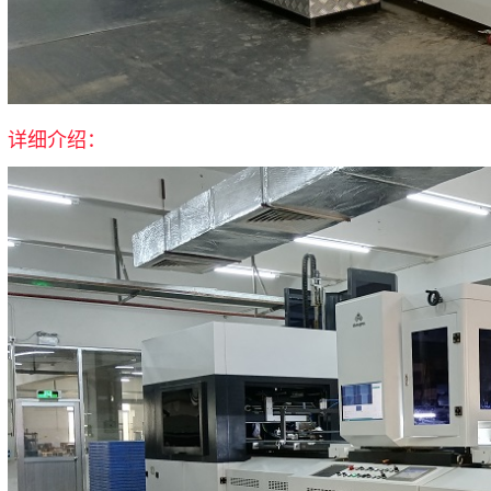
详细介绍：