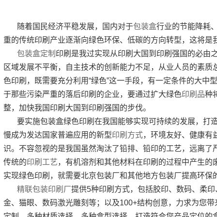
随着国民经济平稳发展，国内对于
包装盒
行业的节能降耗
重的传统印刷产业逐渐向绿色环保、低碳的方向转型，这将是
包装盒定制
印刷是我过实现从印刷大国到印刷强国的必由
区域发展不平衡，自主技术的创新能力不足，从业人员的素质
色印刷，既需要充分利用“绿色”这一手段，有一定条件的大中
于那些污染严重的落后印刷的企业，要通过扩大绿色
印刷品
种
整，加快我国印刷大国到印刷强国的步伐。
要实施包装盒绿色印刷在我国能够实现可持续的发展，打
慢成为发达国家普遍应用的新型
印刷方式
，环境友好、健康有
识。不容忽视的是我国虽然淘汰了铅排、铅印的工艺，远离了
传统的
印刷工艺
，有机溶剂和其他材料在印刷的过程中产生的
实现绿色印刷，就需要北京包装厂和其他地方包装厂提高环保
精联包装印刷厂
提供5种印刷方式，包括胶印、数码、柔印
金、猫眼、数码激光雕刻等；以及100+结构创意，力求为您
定制，多种材质选择，多种盒型选择，打造符合您产品定位的