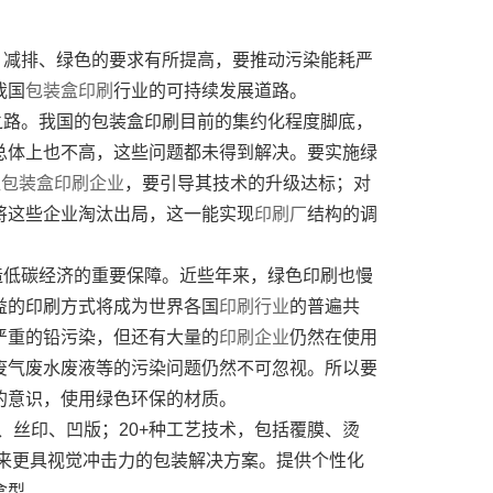
、减排、绿色的要求有所提高，要推动污染能耗严
我国
包装盒印刷
行业的可持续发展道路。
之路。我国的包装盒印刷目前的集约化程度脚底，
总体上也不高，这些问题都未得到解决。要实施绿
型
包装盒印刷企业
，要引导其技术的升级达标；对
将这些企业淘汰出局，这一能实现
印刷厂
结构的调
造低碳经济的重要保障。近些年来，绿色印刷也慢
益的印刷方式将成为世界各国
印刷行业
的普遍共
严重的铅污染，但还有大量的
印刷企业
仍然在使用
废气废水废液等的污染问题仍然不可忽视。所以要
的意识，使用绿色环保的材质。
、丝印、凹版；20+种工艺技术，包括覆膜、烫
带来更具视觉冲击力的包装解决方案。提供个性化
盒型。