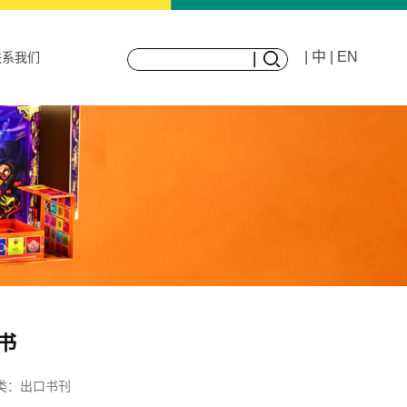
| 中
| EN
联系我们
书
类：
出口书刊