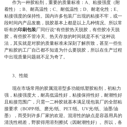
作为一种胶粘剂，重要的质量标准：A、粘接强度（附
着性）；B、耐高温性；C、耐低温性；D、耐老化性；E、
粘接强度的保持性。国内许多包装厂出现的粘接不牢，或一
段时间内产品发脆，脱胶基本上都是以上几种情况。所以常
听有的
印刷包装
厂同行说“有些胶热天脱胶，有些胶冷天脱
胶，有些胶不管冷天、热天存放的时间就是不长”这种说
法，其实就是对胶的质量标准未深刻了解所致，甚至一些生
产粘胶的工厂自己都不知道为什么要脱胶，所以在生产过程
中出现质量问题就不足为奇了。
3、性能
现在市场常用的胶属混溶型多功能纸塑胶粘剂，初粘力
强，粘接强度大，耐高低温性好，粘接保持性好，耐潮性好
且粘接范围广，只需一二种胶就基本满足现包装厂的全部粘
接要求（BOPP/纸、磨光/纸、PET/纸、UV光/纸、油墨/油
墨），而受到许多厂家的欢迎。混溶性的缺点是容器用具的
清洗性稍差，野胶得用溶剂擦拭（因耐潮性好）。所以，各